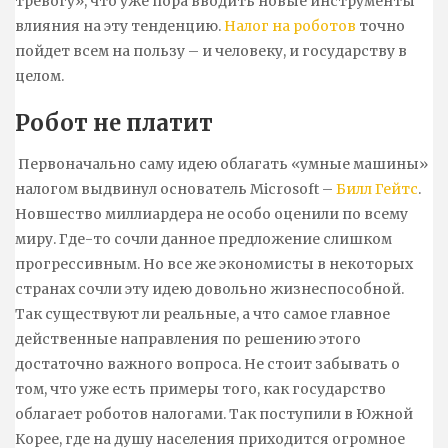
тревогу», что уже пора вводить новые инструменты
влияния на эту тенденцию.
Налог на роботов
точно
пойдет всем на пользу – и человеку, и государству в
целом.
Робот не платит
Первоначально саму идею облагать «умные машины»
налогом выдвинул основатель Microsoft –
Билл Гейтс
.
Новшество миллиардера не особо оценили по всему
миру. Где-то сочли данное предложение слишком
прогрессивным. Но все же экономисты в некоторых
странах сочли эту идею довольно жизнеспособной.
Так существуют ли реальные, а что самое главное
действенные направления по решению этого
достаточно важного вопроса. Не стоит забывать о
том, что уже есть примеры того, как государство
облагает роботов налогами. Так поступили в Южной
Корее, где на душу населения приходится огромное