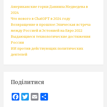
Американские горки Даниила Медведева в
2024
Что нового в ChatGPT в 2024 году
Возвращение в прошлое: Эпическая встреча
между Россией и Эстонией на Евро 2022
Выдающиеся технологические достижения
России
ИИ против действующих политических
деятелей
Поділитися
Face
Twit
Ema
Sha
boo
ter
il
re