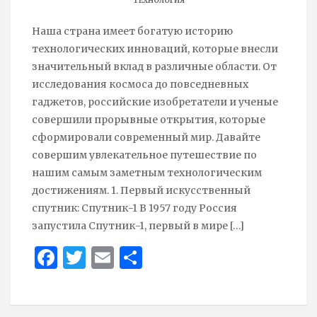
ТЕХНОЛОГИЯ
Наша страна имеет богатую историю
технологических инноваций, которые внесли
значительный вклад в различные области. От
исследования космоса до повседневных
гаджетов, российские изобретатели и ученые
совершили прорывные открытия, которые
сформировали современный мир. Давайте
совершим увлекательное путешествие по
нашим самым заметным технологическим
достижениям. 1. Первый искусственный
спутник: Спутник-1 В 1957 году Россия
запустила Спутник-1, первый в мире
[…]
Face
Twit
Ema
Sha
boo
ter
il
re
k