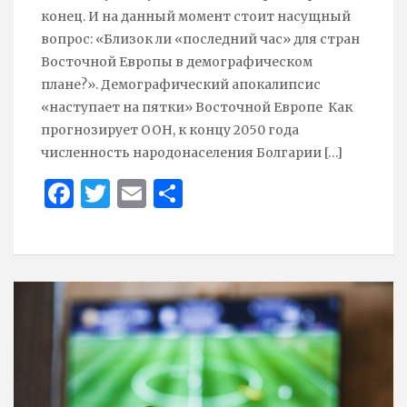
конец. И на данный момент стоит насущный
вопрос: «Близок ли «последний час» для стран
Восточной Европы в демографическом
плане?». Демографический апокалипсис
«наступает на пятки» Восточной Европе Как
прогнозирует ООН, к концу 2050 года
численность народонаселения Болгарии
[…]
Face
Twit
Ema
Sha
boo
ter
il
re
k