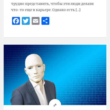
трудно представить, чтобы эти люди делали
что-то еще в карьере. Однако есть
[…]
Face
Twit
Ema
Sha
boo
ter
il
re
k