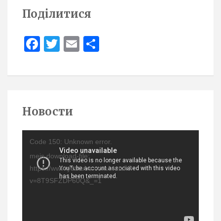
Поділитися
Face
Twit
Ema
Sha
boo
ter
il
re
k
Новости
Video
Code 150: Unknown error.
Player
mejs.download-file:
https://www.youtube.com/watch?
v=8T9SFZDP60Q&_=1