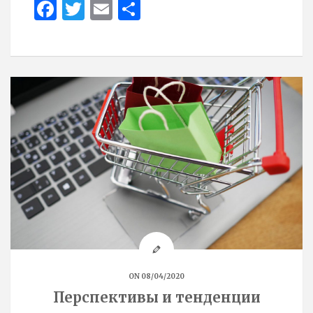
Face
Twit
Ema
Sha
boo
ter
il
re
k
ON 08/04/2020
Перспективы и тенденции