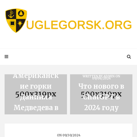
Skip
to
content
WRITTEN BY
ADMIN
ON
09/30/2024
Американск
WRITTEN BY
ADMIN
ON
09/06/2024
ие горки
Что нового в
Даниила
ChatGPT в
Медведева в
2024 году
2024
ON 09/30/2024