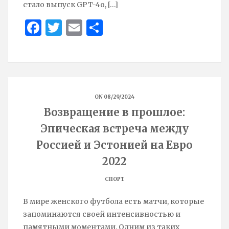
стало выпуск GPT-4o,
[…]
Face
Twit
Ema
Sha
boo
ter
il
re
k
ON 08/29/2024
Возвращение в прошлое:
Эпическая встреча между
Россией и Эстонией на Евро
2022
СПОРТ
В мире женского футбола есть матчи, которые
запоминаются своей интенсивностью и
памятными моментами. Одним из таких